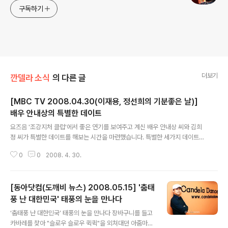
구독하기
더보기
깐델라 소식
의 다른 글
[MBC TV 2008.04.30(이재용, 정선희의 기분좋은 날)]
배우 안내상의 특별한 데이트
글 내용
요즈음 '조강지처 클럽'에서 좋은 연기를 보여주고 계신 배우 안내상 씨와 김희
정 씨가 특별한 데이트를 해보는 시간을 마련했습니다. 특별한 세가지 데이트를
진행하는데 그 두번째 시간이 바로.. 살사댄스 배워보기.. 양재동 '댄스스튜디오
0
0
2008. 4. 30.
깐델라'에서 1시간 정도 진행한 촬영이었고요.. 안내상 씨나 김희정 씨 모두 쾌
활한 성격이어서.. 매우 재미있게 진행한 촬영이었습니다. 내용이 길어서.. 살사
와 관련이 없는 부분은 생략했습니다. 재미있게 보세요...
[동아닷컴(도깨비 뉴스) 2008.05.15] '춤태
풍 난 대한민국' 태풍의 눈을 만나다
글 내용
‘춤태풍 난 대한민국’ 태풍의 눈을 만나다 장바구니를 들고
카바레를 찾아 "슬로우 슬로우 퀵퀵"을 외쳐대던 아줌마들