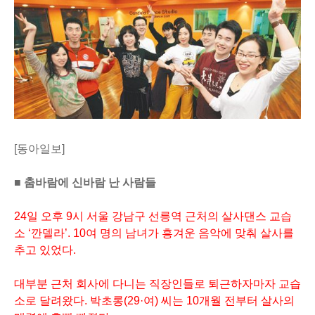
[동아일보]
■ 춤바람에 신바람 난 사람들
24일 오후 9시 서울 강남구 선릉역 근처의 살사댄스 교습
소 ‘깐델라’. 10여 명의 남녀가 흥겨운 음악에 맞춰 살사를
추고 있었다.
대부분 근처 회사에 다니는 직장인들로 퇴근하자마자 교습
소로 달려왔다. 박초롱(29·여) 씨는 10개월 전부터 살사의