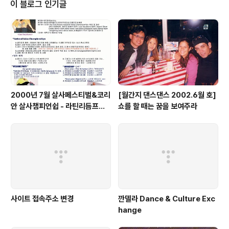
모임에서 매직킴에게 살사 강습을 들었다. 이때만 해도 살
이 블로그 인기글
사는 그에게 단순히 ‘즐기는 대상’이었다. 그러다가 좀 더
본격적으로 살사에 달려들게 된 것은 98년 겨울부터였다.
당시 애인이었던 최은영씨(현재 부인이자 깐델라 댄스스튜
디오 부원장)와 함께 엘리엇&혜선 커플에게 개인 레슨을
받게 되면서였다. “개인 레슨을 ..
2000년 7월 살사페스티벌&코리
[월간지 댄스댄스 2002.6월 호]
안 살사챔피언쉽 - 라틴리듬프로
쇼를 할 때는 꿈을 보여주라
덕션
사이트 접속주소 변경
깐델라 Dance & Culture Exc
hange