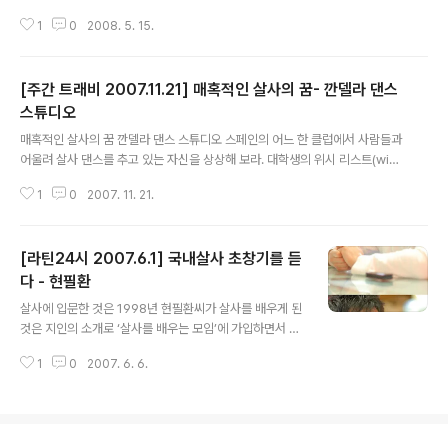
의 춤바람이 건전한 여가생활로 자리 잡으면서 새로운 붐
1
0
2008. 5. 15.
을 일으키고 있다. - [화보] 정열적인 라틴 댄스의 세계로…
이런 분위기에 맞춰 지난해 무한도전 멤버들이 도전했던
댄스 스포츠편과 2007 MBC 연예대상에서 선보였던 M
[주간 트래비 2007.11.21] 매혹적인 살사의 꿈- 깐델라 댄스
C 이혁재의 라틴댄스 공연 등이 이런 춤바람 붐을 가중시
키기도 했다. 여세를 몰아 최근에는 직장인들이 퇴근 후 댄
스튜디오
글 내용
스 교습소를 찾고 있기도 하다. 가슴 속에 감춰뒀던 자신의
매혹적인 살사의 꿈 깐델라 댄스 스튜디오 스페인의 어느 한 클럽에서 사람들과
'끼'를 발산하는 동시에 춤을 통해 새로운 자신을 발견하기
어울려 살사 댄스를 추고 있는 자신을 상상해 보라. 대학생의 위시 리스트(wish
도 한다. 이런 풍조로 인해 춤은 더 이상 색안경을 끼고 보
list) 1위를 달리는 ‘유럽 배낭여행’의 묘미는 유적지 투어도, 쇼핑도 아닌 여행
는 대상이 아니다. ▲무한도전 댄스스포츠편. 도깨비뉴스
1
0
2007. 11. 21.
지에서 만난 사람들과의 교감에 있다. 정열적인 살사 댄스로 아름다운 몸매뿐
가 만난 이 사람 역시 건전한 ..
아니라 아름다운 추억까지 만들 수 있다면 더 좋은 것이 어디 있는가. 깐델라 댄
스 스튜디오는 살사, 탱고, 벨리 전문 아카데미로, 취미로 춤을 즐기고 싶어하는
[라틴24시 2007.6.1] 국내살사 초창기를 듣
이들에게 저렴한 수강료와 친절한 강의로 인기를 얻고 있는 곳이다. 살사 댄스
강좌는 입문, 초급, 초중급, 중급 등의 세밀한 커리큘럼으로 구성된 것이 특징.
다 - 현필환
글 내용
다이어트와 탄력 있는 몸매를 가꾸기 원하는 여성들에게는 아라비안나이트의
살사에 입문한 것은 1998년 현필환씨가 살사를 배우게 된
섹시한..
것은 지인의 소개로 ‘살사를 배우는 모임’에 가입하면서 부
터다. 그 당시 강사는 엘리엇&혜선. 당대 국내 인스트럭터
1
0
2007. 6. 6.
가운데 최고로 손꼽히는 이들 중 하나였다. “당시엔 친목
모임이라 특별한 모임명이 없었어요. 게다가 살사를 전문
적으로 배우는 게 아니라 이벤트성이 강했답니다.” 어쨌든
엘리엇&혜선 커플에게 살사를 배운 현필환씨는 이후 같은