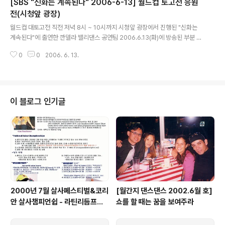
[SBS "신화는 계속된다" 2006-6-13] 월드컵 토고전 응원
전(시청앞 광장)
글 내용
월드컵 대토고전 직전 저녁 8시 ~ 10시까지 시청앞 광장에서 진행된 "신화는
계속된다"에 출연한 깐델라 밸리댄스 공연팀 2006.6.13(화)에 방송된 부분 중
에 마지막 피날레 전에 클론과 이정현과 함께한 무대입니다. 협찬: 깐델라 댄스
0
0
2006. 6. 13.
스튜디오
이 블로그 인기글
2000년 7월 살사페스티벌&코리
[월간지 댄스댄스 2002.6월 호]
안 살사챔피언쉽 - 라틴리듬프로
쇼를 할 때는 꿈을 보여주라
덕션