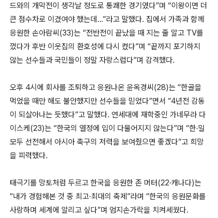
드와의 개막전이 생각날 정도로 통쾌한 경기였다”며 “이왕이면 더
큰 점수차로 이겼여야 했는데…”라고 말했다. 집에서 가족과 함께
응원한 손아람씨(33)는 “전반전이 끝났을 때 지는 줄 알고 TV를
껐다가 후반 이웃집의 환호성에 다시 켰다”며 “끝까지 포기하지
않는 선수들과 국민들이 정말 자랑스럽다”며 감격했다.
오후 4시에 회사를 조퇴하고 응원나온 윤옥경씨(28)는 “한골을
먹었을 때만 해도 불안했지만 선수들을 믿었다”면서 “4년전 감동
이 되살아나는 듯했다”고 말했다. 연세대에 재학중인 가네무라 다
이스케(23)는 “한국의 열정에 입이 다물어지지 않는다”며 “한·일
모두 선전해서 아시아 축구의 저력을 보여줬으면 좋겠다”고 희망
을 피력했다.
태극기를 망토처럼 두르고 한국을 응원한 존 머터(22·캐나다)는
“내가 경험해본 것 중 최고·최대의 축제”라며 “한국의 응원문화를
사랑하며 세계에 알리고 싶다”며 엄지손가락을 치켜세웠다.