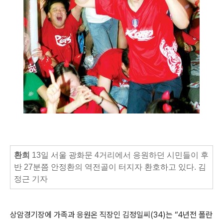
환희
13일 서울 광화문 4거리에서 응원하던 시민들이 후
반 27분쯤 안정환의 역전골이 터지자 환호하고 있다. 김
정근 기자
상암경기장에 가족과 응원온 직장인 김정일씨(34)는 “4년전 폴란