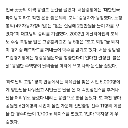
전국 곳곳의 이색 응원도 눈길을 끌었다. 서울광장에는 ‘대한민국
파이팅’이라고 적힌 온통 붉은색의 ‘포니’ 승용차가 등장했다. 노정
봉씨(49·자동차정비업)는 “없는 살림에 2천만원을 들여 차를 꾸
몄다”며 대표팀의 승리를 기원했다. 2002년 이탈리아전의 모레
노 주심 복장을 입은 고광훈씨(22) 등 5명은 “토고 퇴장”을 외치
며 경기중 레드카드를 꺼내들어 박수를 받기도 했다. 서울 상암월
드컵경기장에는 명랑응원문화를 창출한다며 얼마전 결성된 ‘붉은
닭’ 응원단 수백명이 닭벼슬을 머리에 쓰고 나와 눈길을 끌었다.
‘하회탈의 고장’ 경북 안동에서는 체육관을 찾은 시민 5,000명에
게 양반탈을 나눠줬고 시민들은 탈을 쓴 채 꼭짓점댄스를 추거나
탈을 머리위로 올렸다 내리는 응원으로 흥을 돋웠다. 또 과천 경마
공원엔 6만여명의 시민이 몰린 가운데 선발출장 선수 11명의 이름
을 단 경주마들이 1,700ｍ 레이스를 펼쳤고 1번마 ‘박지성’이 우
승했다.