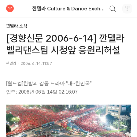
검색하기
깐델라 Culture & Dance Exchange
티스토리
깐델라 소식
[경향신문 2006-6-14] 깐델라
벨리댄스팀 시청앞 응원리허설
깐델라
2006. 6. 14. 11:57
[월드컵]한밤의 감동 드라마 “대~한민국”
입력: 2006년 06월 14일 02:16:07