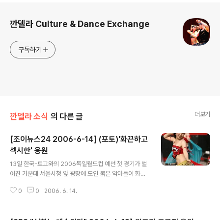
로그 정보
깐델라 Culture & Dance Exchange
구독하기
더보기
깐델라 소식
의 다른 글
[조이뉴스24 2006-6-14] (포토)'화끈하고
섹시한' 응원
글 내용
13일 한국-토고와의 2006독일월드컵 예선 첫 경기가 벌
어진 가운데 서울시청 앞 광장에 모인 붉은 악마들이 화끈
하고 섹시한 응원을 보여 주고 있다. /사진 김동욱기자 gp
0
0
2006. 6. 14.
hoto@joynews24.com