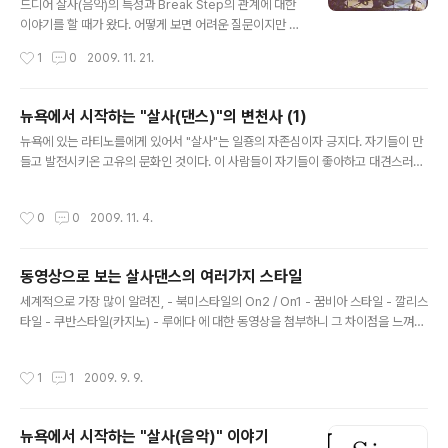
드디어 살사(음악)의 특성과 Break Step의 관계에 대한
이야기를 할 때가 왔다. 어떻게 보면 어려운 질문이지만 아
주 쉽게 접근해보자. 이야기를 더 진행하기 전에 꼭 알고가
작성시간
1
0
2009. 11. 21.
야 하는 것이 있다. 사실 New York Style On2 가 만들
어지고 유행하게 된 데에 대해서는 여러가지 논의가 있을
수 있겠지만 주제의 특성상 대부분이 약간의 상상이나 픽
뉴욕에서 시작하는 "살사(댄스)"의 변천사 (1)
션을 포함할 수 밖에 없는 것이 사실이다. 언어의 발생과 발
글 내용
뉴욕에 있는 라티노를에게 있어서 "살사"는 일죵의 자존심이자 긍지다. 자기들이 만
전에 대한 논의나 비슷하다. 여러가지 증거를 가지고 이론
들고 발전시키온 고유의 문화인 것이다. 이 사람들이 자기들이 좋아하고 대견스러워
을 전개할 수 있겠지만 증명은 쉽지 않기 때문이다. Salsa
하는 음악에 맞추어 춤을 추는데 아무렇게나 추겠는가? 얼마나 많은 연구와 노력이
: made in New York 의 입장에서 보았을 때 1960년 대
들어갔을 것인가? 깊게 생각해보지 않아도 알 수 있다. 사실 New York 에서 살사음
말 ~ 1970년 대 초가 "살사" 음악이 크게 부흥해서 실제로
작성시간
0
0
2009. 11. 4.
악에 맞추어 춤을 추는 방식은 현재의 On2 한가지만 있었던 것이 아니었다! 놀랍지
세상에 알려지기 시작한 시기로 볼 수 있는데,..
않은가? 이때까지 New York Style 의 살사를 추는 방식은 한가지로 만 알고 있었
는데... 사실 우리가 현재 접하게 되는 New York Style On2 라는 방식도 여러가지
동영상으로 보는 살사댄스의 여러가지 스타일
방식이 치열하게 경쟁한 결과 나온 최총 산물인 것이다. (이 부분의 대한 이야기도 다
글 내용
음에 기회가 되면 하도록 하겠다..
세계적으로 가장 많이 알려진, - 북미스타일의 On2 / On1 - 꿈비아 스타일 - 깔리스
타일 - 쿠반스타일(카지노) - 루에다 에 대한 동영상을 첨부하니 그 차이점을 느껴보
는 것도 의미있겠다. 북미스타일(On2) : 현재 우리나라에서 가장 인기를 얻고 있는
스타일이다. 북미스타일(On1) 꿈비아 스타일 (Cumbia Style) : Youtube 에서 찾
작성시간
1
1
2009. 9. 9.
기가 힘들어서 그냥 cumbia 음악에 맞추어 추는 걸 첨부합니다. 음악만 "살사"로 대
치하면 거의 똑같습니다. 깔리 스타일 (Cali Style) 카지노(쿠반스타일 살사) 루에다
(카지노 스타일의 단체포맷)
뉴욕에서 시작하는 "살사(음악)" 이야기
글 내용