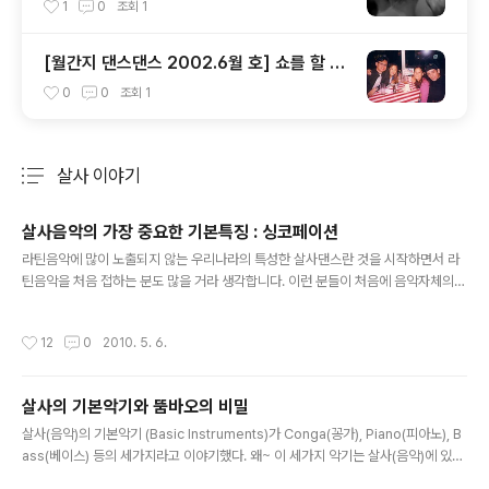
댄스 리듬 'Latin Music'
1
0
조회
1
[월간지 댄스댄스 2002.6월 호] 쇼를 할 때
는 꿈을 보여주라
0
0
조회
1
살사 이야기
분류 전체보기
주요 글 목록
살사음악의 가장 중요한 기본특징 : 싱코페이션
글 내용
라틴음악에 많이 노출되지 않는 우리나라의 특성한 살사댄스란 것을 시작하면서 라
틴음악을 처음 접하는 분도 많을 거라 생각합니다. 이런 분들이 처음에 음악자체의
리듬을 느끼지 못해 고생을 하는 경우도 많이 봤는데요~ 살사음악의 가장 중요한 특
징 중에 하나인 "싱코페이션(Syncopation)"에 대해서 알아볼까 합니다. 사람에 따
작성시간
12
0
2010. 5. 6.
라 "엇박자"라는 용어를 쓰는 분들도 많은데 우리가 일반적으로 "어떠한 어떠한 것이
엇박자가 났다"라도 이야기할 때 이것이 "무언가 잘못된다"라는 뜻이로 자주 쓰이는
것을 볼때 "엇박자" 란 용어보단 "싱코페이션"이란 용어를 쓰는 것이 적당할 듯 싶습
살사의 기본악기와 뚬바오의 비밀
니다. 종종 "당김음"이란 용어를 쓰기도 하는데 물론 용어의 뜻이 "엇박자"란 용어보
글 내용
다는 "싱코페이션"의 의미에 더욱 근접한 듯 하지만..
살사(음악)의 기본악기 (Basic Instruments)가 Conga(꽁가), Piano(피아노), B
ass(베이스) 등의 세가지라고 이야기했다. 왜~ 이 세가지 악기는 살사(음악)에 있어
서 매우 중요한데, 그 역할을 "이 세가지 악기가 클래식 살사(음악)내에서 반복적인