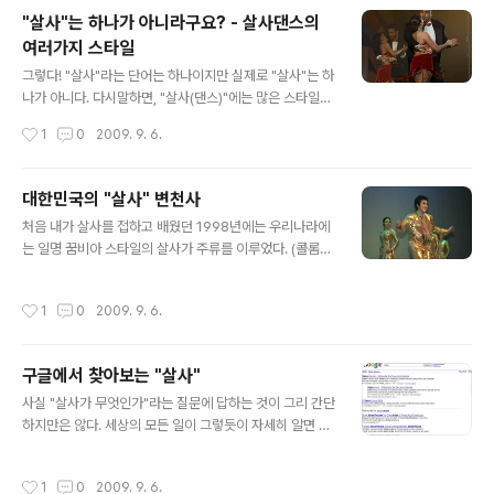
주로 서울이나 부산 등의 대도시 사람이라면, 2009년 이
"살사"는 하나가 아니라구요? - 살사댄스의
른 여름현재, 뉴욕스타일 (혹은 On2 라고 부른다.)로 시작
여러가지 스타일
하는 것이 적당하다. 왜 그런가? 다음 세가지 측면에서 한
글 내용
번 생각해보자. 첫째, 여러분은 왜 살사를 시작하려 하는
그렇다! "살사"라는 단어는 하나이지만 실제로 "살사"는 하
가? 처음 살사를 시작할 때부터 "살사"에 푹 빠져서 혹은
나가 아니다. 다시말하면, "살사(댄스)"에는 많은 스타일이
"살사"에 무엇인지 알고 시작하는 사람은 드물 것이다. 일
있다. 즉, 본인이 한가지 스타일의 살사댄스를 출 수 있다고
작성시간
1
0
2009. 9. 6.
종의 좋은 취미생활, 운동, 사람들과 어울리기 위한 목적,
해서 전세계의 모든 사람과 살사댄스를 출 수는 없다는 이
여가생활, 이성이나 친..
야기다. 잊지말자! 모두 "살사"라는 단어를 공유하지만 그
나타나는 모습은 지역에 따라 많이 다를 수 있다. 살사댄스
대한민국의 "살사" 변천사
의 스타일! 처음에는 별로 중요한 이야기가 아닐 수 있지만
글 내용
처음 내가 살사를 접하고 배웠던 1998년에는 우리나라에
은 살사를 배우면 배울수록, 이해의 깊이를 늘리면 늘릴 수
는 일명 꿈비아 스타일의 살사가 주류를 이루었다. (콜롬비
록 필요한 부분이다. 종종 살사를 어느정도 안다고하는 사
아 스타일의 살사라고 말하는 사람들도 있었다.) 그 당시에
람들 중에, 자신이 선호하는 스타일을 가지고 가장 뛰어난
살사를 즐길 수 있는 장소가 많지 않았는데 그 중에 대표적
스타일에 대해서 논쟁하는 모습을 보는 경우가 있다. 하지
작성시간
1
0
2009. 9. 6.
인 곳이 지하철 홍대역 근처의 "마콘도"와 이태원의 "문나
만 각각의 스타일에 장단점이 있고 그 각각이 독자적인 역
이트"였다. "마콘도"나 "문나이트" 모두 외국인들이 많았
사적인 배경을 가지고 ..
는데 그 대다수가 바로 이 꿈비아 스타일이었고 역시 그 사
구글에서 찾아보는 "살사"
람들에게서 춤을 전수받은 한국사람들도 너나 할 것 없이
글 내용
비슷한 스타일로 춤을 추었다. 이 살사의 특징이 Cumbia
사실 "살사가 무엇인가"라는 질문에 답하는 것이 그리 간단
Step 이라고 불리우는 기본스텝을 기본으로 해서 파트너
하지만은 않다. 세상의 모든 일이 그렇듯이 자세히 알면 알
끼리 서로 밀고 당기면서 서로 빙글빙글 서클로 돌면서 추
수록 간단하지만은 않다고나 할까? 하지만 이 복잡한 여정
는 것이다. 열심히 Youtube 를 찾아서 비슷한 모습을 찾
을 최대한 쉽게 시작해보자. 먼저, Google.com 검색창
작성시간
1
0
2009. 9. 6.
았다. 한번 보시라~ 요..
에서 "salsa"라고 검색해 보자. 그럼 맨 위에 위키피디아