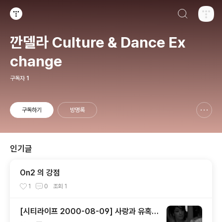
검색하기
티스토리
깐델라 Culture & Dance Ex
change
구독자
1
구독하기
방명록
신고하기 레이어
열기
인기글
On2 의 강점
1
0
조회
1
[시티라이프 2000-08-09] 사랑과 유혹의