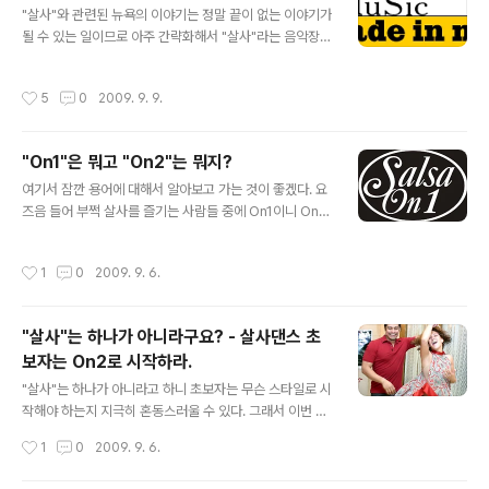
"살사"와 관련된 뉴욕의 이야기는 정말 끝이 없는 이야기가
될 수 있는 일이므로 아주 간략화해서 "살사"라는 음악장르
에 대한 용어가 나온 이야기부터 해보자. "살사(음악)"라는
장르명이 언제부터 쓰였는지, 왜 쓰였는지, 누구에서 의해
작성시간
5
0
2009. 9. 9.
서 쓰여졌는지에 대한 논의는 굉장히 많지만 그중에 가장
널리 정설로 받아들여지는 것이 "뉴욕 발생설"이다. 그것에
대해서는 라틴음악에 대한 역사가로 잘 알려져있는 Max
"On1"은 뭐고 "On2"는 뭐지?
Salazar 라는 사람이 1991년 "Latin Beat Magazine"
글 내용
11월호에 기고하면서 더욱 공고해지게 되었다. 원문은 확
여기서 잠깐 용어에 대해서 알아보고 가는 것이 좋겠다. 요
인은 여기서~ 내용이 매우 길어서 여기서 자세한 해석은
즈음 들어 부쩍 살사를 즐기는 사람들 중에 On1이니 On2
생락하고 매우 중요한 마지막 paragraph 를 보면 이렇게
니 하는 이야기를 많이 한다. 도대체 이게 무슨 소리인가?
이야기하고 있다. " .... But it did not b..
On1이니 On2니 하는 이야기를 하기전에 정확이 이것이
작성시간
1
0
2009. 9. 6.
무엇을 뜻하는지 간단하게 정리하고 가자. 결론부터 이야
기하자면, Break steps on1 and On5 = "On1" Break
steps on2 and On6 = "On2" 이다. 원래 On1 이나 O
"살사"는 하나가 아니라구요? - 살사댄스 초
n2 니 하는 용어는 살사의 중요한 동작 중에 Basic Step
보자는 On2로 시작하라.
을 전후로 하고 Cross Body Lead 를 직선으로 하는 (이
글 내용
것을 slot 에서 춘다고 한다. slot 은 좁고 길다란 홈을 말
"살사"는 하나가 아니라고 하니 초보자는 무슨 스타일로 시
한다. 즉, 춤을 추고 있는 댄서들의 동선이 좁고 길다란 홈
작해야 하는지 지극히 혼동스러울 수 있다. 그래서 이번 글
과 같다는 뜻이다...
에서는 "초보자에게 적합한 살사스타일"이란 조금 실질적
작성시간
1
0
2009. 9. 6.
인 주제로 시작해 보려고 한다. 결론부터 이야기하면, 이 글
을 읽고 있는 당신이 주로 한국사람들과 춤을 출 예정이고