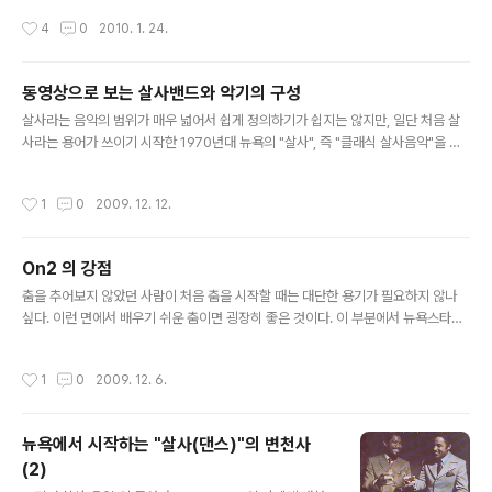
리듬이나 멜로디 패턴을 연주함으로서 살사(음악) 특유의 반복적이고 특징적인 리듬
작성시간
4
0
2010. 1. 24.
을 만들어낸다."정도로써 이해하면 되겠다. 살사(댄서)의 입장에서는 Timing 을 맞
추는데 (쉽게 말하면 "박자를 맞추는데") 적용이 되는 매우 중요한 악기라고 생각하
면 되겠다. 사실, 예전의 클래시컬 한 살사(음악)을 하지않는 살사뮤지션의 입장에서
동영상으로 보는 살사밴드와 악기의 구성
는 조금 다른 이야기를 할 수도 있겠지만, 현재 전세계적으로 살사(댄스)를 추는 대부
글 내용
분의 사람들의 입장에서는 ..
살사라는 음악의 범위가 매우 넓어서 쉽게 정의하기가 쉽지는 않지만, 일단 처음 살
사라는 용어가 쓰이기 시작한 1970년대 뉴욕의 "살사", 즉 "클래식 살사음악"을 기
준으로 그 음악적 특성을 알아보자. 이번에는 너무 깊게 들어가지 말고 좋은 밴드의
음악을 감상한다는 느낌으로 가볍게 보았으면 한다. 일단 살사음악의 구성하는 매우
작성시간
1
0
2009. 12. 12.
중요한 악기로 세가지를 이야기하는데 바로 "conga(콩가)", "Piano(피아노)", "Ba
ss(베이스)"이다. 이것을 살사음악의 근간을 이루는 중요한 악기라고 해서 Basic In
struments 라고 불리운다. 즉, 살사(음악)의 근간을 이루는 중요한 악기 = Basic I
On2 의 강점
nstruments = Conga, Piano, Bass 인 것이다. 유명한 "Fania All Sta..
글 내용
춤을 추어보지 않았던 사람이 처음 춤을 시작할 때는 대단한 용기가 필요하지 않나
싶다. 이런 면에서 배우기 쉬운 춤이면 굉장히 좋은 것이다. 이 부분에서 뉴욕스타일
On2는 굉장히 큰 강점을 가지고 있다. 첫째로, 춤을 배우는 초보자의 입장에서 가장
쉽지 않은 부분이 음악을 맞추어 춤을 추는 것이다. 처음 배우는 사람은 박자세기도
작성시간
1
0
2009. 12. 6.
쉽지 않다. 그런면에서 On2는 클래식한 살사음악의 리듬특성에 잘 맞기 때문에 특
별히 카운트를 셀수 없어도 춤을 추는 것이 가능하다. 그리고 이렇게 해야 사실 춤을
추는 것이 아닌가?(그리고 그것이 사람의 본능이다.) 예를 들면 여러분은 힙합클럽에
뉴욕에서 시작하는 "살사(댄스)"의 변천사
놀러가서 힙합음악을 들으면서 카운트를 세고 거기에 맞추어 춤을 추는가? 아니다.
(2)
꿍짝, 꿍짝 하면서 드럼비트에 맞추어 나름대로 몸..
글 내용