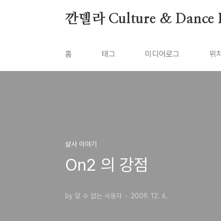
본문 바로가기
깐델라 Culture & Dance 
홈
태그
미디어로그
위
살사 이야기
On2 의 강점
by 알 수 없는 사용자
2009. 12. 6.