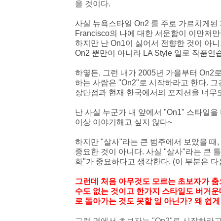
을 것이다
.
사
실 뉴욕스타일 On2 를 주로 가르치게된
Francisco의 나에 대한 서운함이 이만
하지만 난 On1이 싫어서 전향한 것이 아
On2 뿐만이 아니라 LA Style 일로 작품연
하옇든, 그런 내가 2005년 가을부터 On
하는 사람은 "On2"로 시작하라고 한다.
장단점과 현재 한국에서의 포지션을 너무도
난 사실 누군가 내 앞에서 "On1" 스타일
이상 이야기해고 싶지 않다~
하지만 "살사"라는 큰 범주에서 보았을 때, On
중요한 것이 아니다. 사실 "살사"라는 큰 틀
화"가 중요하다고 생각한다. (이 부분은 다
그런데 처음 아무것도 모르는 초보자가 춤
수도 없는 것이고 한가지 스타일도 버거운데
로 돌아가는 것도 못할 일 아닌가? 왜 쉽
그런 면에서 초보자는 "On2"로 시작하라