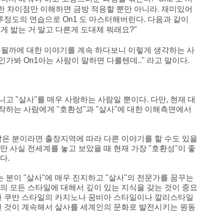
한 차이점만 이해하면 금방 적응할 뿐만 아니라. 재미있어
하루정도의 연습으로 On1
도 마스터해버린다. 다음과 같이
다르게 밟는 거 말고 다른게 도대체 뭐래요?"
게 될까에 대한 이야기를 계속 하다보니 이렇게 생각하는 사
아인가봐 On1아는 사람이 말하면 다를텐데.."
라고 말이다.
아니고 "살사"를 매우 사랑하는 사람일 뿐이다
. 다만,
현재 대
작하는 사람에게 "호환성"과 "살사"에 대한 이해측면에서
많은 분이라면 출장지역에 따라 다른 이야기를 할 수도 있을
지만
사실 전세계를 놓고 보았을 때 현재 가장 "호환성"이 좋
다.
는 분이 "살사"에 매우 진지하고 "살사"의 전문가를 꿈꾸는
"의 모든 스타일에 대해서 깊이 있는 지식을 갖는 것이 중요
라 쿠반 스타일의 카지노나 꿈비아 스타일이나 깔리스타일
이런 것이 계속해서 살사를 세계인의 문화로 발전시키는 원동