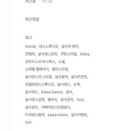
최근글
인기글
최근댓글
태그
Social
댄스스튜디오
살사의 정의
깐델라
살사댄스강좌
쿠반스타일
Salsa
프란시스코 바스케스
쇼셜
소피텔 엠배서더
깔리스타일
살사댄스의 스타일
살사음악
살사카운트
깐델라댄스스튜디오
살사댄스
뉴욕
살사밴드
Salsa Dance
살사
살사댄스공연
뚬바오
살사강좌
On2
살사상식
아메리칸스타일살사
미국댄스음악
salsa music
살사이벤트
On1